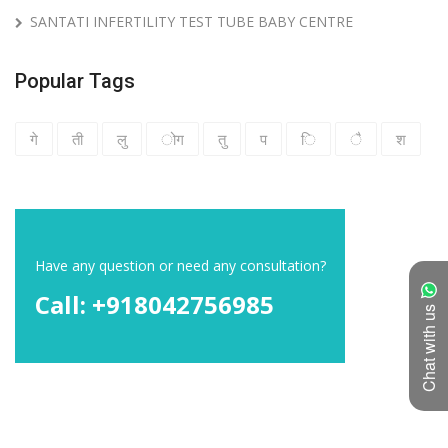
SANTATI INFERTILITY TEST TUBE BABY CENTRE
Popular Tags
गे
ती
लु
ोग
तु
प
ि
ै
श
Have any question or need any consultation?
Call: +918042756985
Chat with us