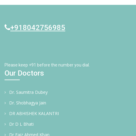
+918042756985
Please keep +91 before the number you dial.
Our Doctors
Dr. Saumitra Dubey
Dr. Shobhagya Jain
DR ABHISHEK KALANTRI
Dr D L Bhati
Dr Faiz Ahmed Khan